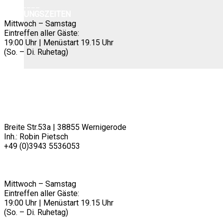
der
________
Produktseite
ÖFFNUNGSZEITEN
gewählt
Mittwoch – Samstag
werden
Eintreffen aller Gäste:
19:00 Uhr | Menüstart 19.15 Uhr
(So. – Di. Ruhetag)
RESTAURANT PIETSCH
Breite Str.53a | 38855 Wernigerode
Inh.: Robin Pietsch
+49 (0)3943 5536053
info@restaurantpietsch.de
________
ÖFFNUNGSZEITEN
Mittwoch – Samstag
Eintreffen aller Gäste:
19:00 Uhr | Menüstart 19.15 Uhr
(So. – Di. Ruhetag)