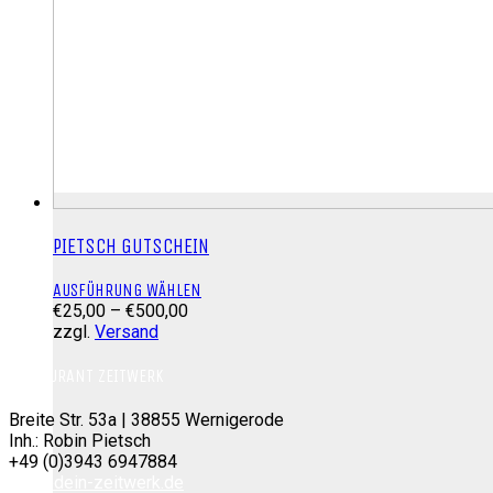
PIETSCH GUTSCHEIN
Dieses
AUSFÜHRUNG WÄHLEN
Preisspanne:
Produkt
€
25,00
–
€
500,00
€25,00
weist
zzgl.
Versand
bis
mehrere
€500,00
Varianten
RESTAURANT ZEITWERK
auf.
Die
Breite Str. 53a | 38855 Wernigerode
Optionen
Inh.: Robin Pietsch
können
+49 (0)3943 6947884
auf
info@dein-zeitwerk.de