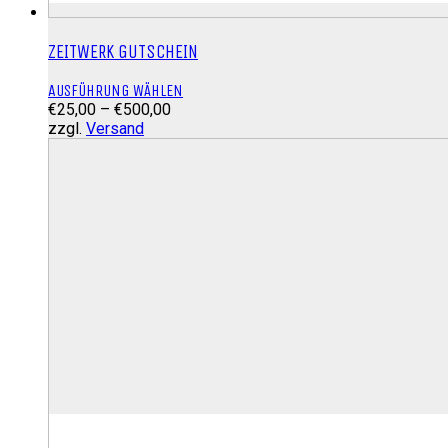
ZEITWERK GUTSCHEIN
Dieses
AUSFÜHRUNG WÄHLEN
Preisspanne:
Produkt
€
25,00
–
€
500,00
€25,00
weist
zzgl.
Versand
bis
mehrere
€500,00
Varianten
auf.
Die
Optionen
können
auf
der
Produktseite
gewählt
werden