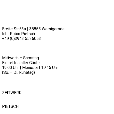
RESTAURANT PIETSCH
Breite Str.53a | 38855 Wernigerode
Inh.: Robin Pietsch
+49 (0)3943 5536053
info@restaurantpietsch.de
________
ÖFFNUNGSZEITEN
Mittwoch – Samstag
Eintreffen aller Gäste:
19:00 Uhr | Menüstart 19.15 Uhr
(So. – Di. Ruhetag)
FOLLOW US
ZEITWERK
PIETSCH