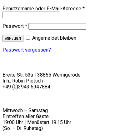
Erforderlich
Benutzername oder E-Mail-Adresse
*
Erforderlich
Passwort
*
Angemeldet bleiben
ANMELDEN
Passwort vergessen?
RESTAURANT ZEITWERK
Breite Str. 53a | 38855 Wernigerode
Inh.: Robin Pietsch
+49 (0)3943 6947884
info@dein-zeitwerk.de
________
ÖFFNUNGSZEITEN
Mittwoch – Samstag
Eintreffen aller Gäste:
19:00 Uhr | Menüstart 19.15 Uhr
(So. – Di. Ruhetag)