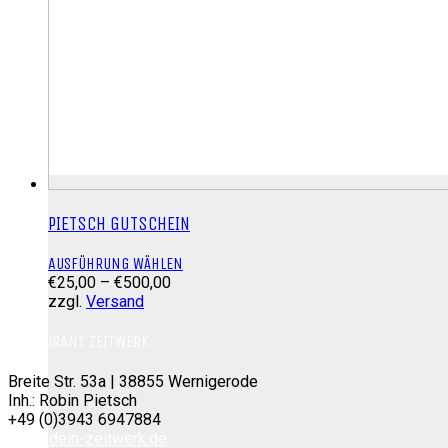
PIETSCH GUTSCHEIN
Dieses
AUSFÜHRUNG WÄHLEN
Preisspanne:
Produkt
€
25,00
–
€
500,00
€25,00
weist
zzgl.
Versand
bis
mehrere
€500,00
Varianten
RESTAURANT ZEITWERK
auf.
Die
Breite Str. 53a | 38855 Wernigerode
Optionen
Inh.: Robin Pietsch
können
+49 (0)3943 6947884
auf
info@dein-zeitwerk.de