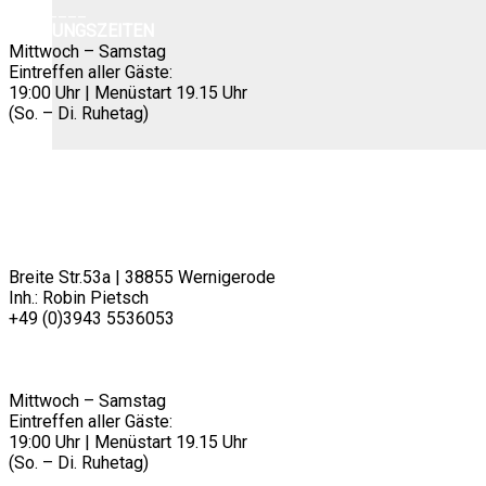
der
________
Produktseite
ÖFFNUNGSZEITEN
gewählt
Mittwoch – Samstag
werden
Eintreffen aller Gäste:
19:00 Uhr | Menüstart 19.15 Uhr
(So. – Di. Ruhetag)
RESTAURANT PIETSCH
Breite Str.53a | 38855 Wernigerode
Inh.: Robin Pietsch
+49 (0)3943 5536053
info@restaurantpietsch.de
________
ÖFFNUNGSZEITEN
Mittwoch – Samstag
Eintreffen aller Gäste:
19:00 Uhr | Menüstart 19.15 Uhr
(So. – Di. Ruhetag)