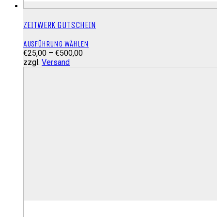
ZEITWERK GUTSCHEIN
Dieses
AUSFÜHRUNG WÄHLEN
Preisspanne:
Produkt
€
25,00
–
€
500,00
€25,00
weist
zzgl.
Versand
bis
mehrere
€500,00
Varianten
auf.
Die
Optionen
können
auf
der
Produktseite
gewählt
werden