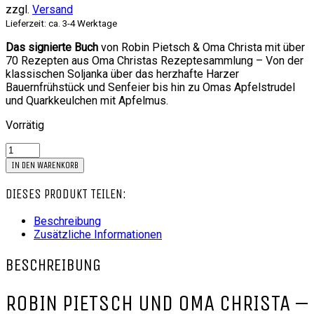
zzgl.
Versand
Lieferzeit: ca. 3-4 Werktage
Das signierte Buch
von Robin Pietsch & Oma Christa mit ü
ber
70 Rezepten
aus Oma Christas Rezeptesammlung – Von der
klassischen Soljanka
über
das herzhafte Harzer
Bauernfrühstück
und
Senfeier
bis hin zu
Omas Apfelstrudel
und
Quarkkeulchen mit Apfelmus.
Vorrätig
Unsere
Lieblingsrezepte
IN DEN WARENKORB
Menge
DIESES PRODUKT TEILEN:
Beschreibung
Zusätzliche Informationen
BESCHREIBUNG
ROBIN PIETSCH UND OMA CHRISTA –