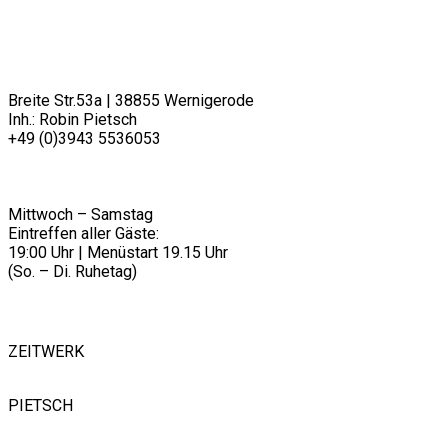
RESTAURANT PIETSCH
Breite Str.53a | 38855 Wernigerode
Inh.: Robin Pietsch
+49 (0)3943 5536053
info@restaurantpietsch.de
________
ÖFFNUNGSZEITEN
Mittwoch – Samstag
Eintreffen aller Gäste:
19:00 Uhr | Menüstart 19.15 Uhr
(So. – Di. Ruhetag)
FOLLOW US
ZEITWERK
PIETSCH