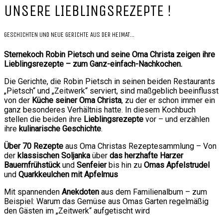
UNSERE LIEBLINGSREZEPTE !
GESCHICHTEN UND NEUE GERICHTE AUS DER HEIMAT…
Sternekoch Robin Pietsch und seine Oma Christa zeigen ihre
Lieblingsrezepte – zum Ganz-einfach-Nachkochen.
Die Gerichte, die Robin Pietsch in seinen beiden Restaurants
„Pietsch“ und „Zeitwerk“ serviert, sind maßgeblich beeinflusst
von der
Küche seiner Oma Christa
, zu der er schon immer ein
ganz besonderes Verhältnis hatte. In diesem Kochbuch
stellen die beiden ihre
Lieblingsrezepte
vor – und erzählen
ihre
kulinarische Geschichte
.
Über 70 Rezepte
aus Oma Christas Rezeptesammlung – Von
der
klassischen Soljanka
über
das herzhafte Harzer
Bauernfrühstück
und
Senfeier
bis hin zu
Omas Apfelstrudel
und
Quarkkeulchen mit Apfelmus
Mit spannenden
Anekdoten
aus dem Familienalbum – zum
Beispiel: Warum das Gemüse aus Omas Garten regelmäßig
den Gästen im „Zeitwerk“ aufgetischt wird