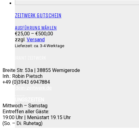
ZEITWERK GUTSCHEIN
Dieses
AUSFÜHRUNG WÄHLEN
Preisspanne:
Produkt
€
25,00
–
€
500,00
€25,00
weist
zzgl.
Versand
bis
mehrere
Lieferzeit: ca. 3-4 Werktage
€500,00
Varianten
auf.
RESTAURANT ZEITWERK
Die
Optionen
Breite Str. 53a | 38855 Wernigerode
können
Inh.: Robin Pietsch
auf
+49 (0)3943 6947884
der
info@dein-zeitwerk.de
Produktseite
________
gewählt
ÖFFNUNGSZEITEN
werden
Mittwoch – Samstag
Eintreffen aller Gäste:
19:00 Uhr | Menüstart 19.15 Uhr
(So. – Di. Ruhetag)